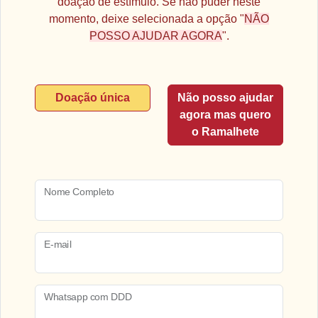
doação de estímulo. Se não puder neste
momento, deixe selecionada a opção "
NÃO
POSSO AJUDAR AGORA
".
Doação única
Não posso ajudar
agora mas quero
o Ramalhete
Nome Completo
E-mail
Whatsapp com DDD